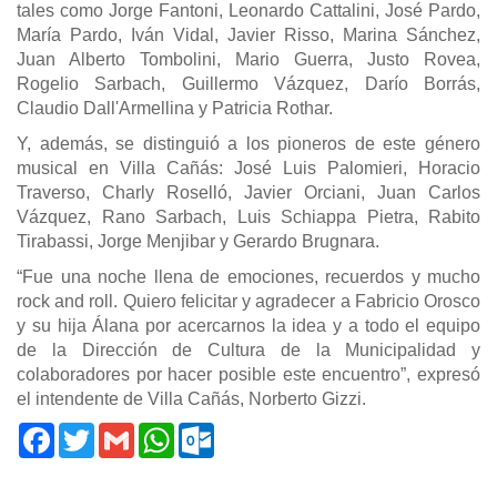
tales como Jorge Fantoni, Leonardo Cattalini, José Pardo,
María Pardo, Iván Vidal, Javier Risso, Marina Sánchez,
Juan Alberto Tombolini, Mario Guerra, Justo Rovea,
Rogelio Sarbach, Guillermo Vázquez, Darío Borrás,
Claudio Dall'Armellina y Patricia Rothar.
Y, además, se distinguió a los pioneros de este género
musical en Villa Cañás: José Luis Palomieri, Horacio
Traverso, Charly Roselló, Javier Orciani, Juan Carlos
Vázquez, Rano Sarbach, Luis Schiappa Pietra, Rabito
Tirabassi, Jorge Menjibar y Gerardo Brugnara.
“Fue una noche llena de emociones, recuerdos y mucho
rock and roll.
Quiero felicitar y agradecer a Fabricio Orosco
y su hija Álana por acercarnos la idea y a todo el equipo
de la Dirección de Cultura de la Municipalidad y
colaboradores por hacer posible este encuentro”, expresó
el intendente de Villa Cañás, Norberto Gizzi.
Facebook
Twitter
Gmail
WhatsApp
Outlook.com